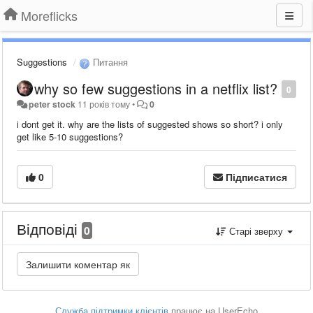
Moreflicks
Suggestions
Питання
why so few suggestions in a netflix list?
0
peter stock
11 років тому
•
0
i dont get it. why are the lists of suggested shows so short? i only
get like 5-10 suggestions?
0
Підписатися
Відповіді
0
Старі зверху
Служба підтримки клієнтів
працює на UserEcho