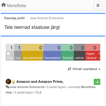
Moreflicks
Kasutaja profiil
Jose Antonio Echeverria
Teie teemad staatuse järgi
1
1
0
0
0
0
0
tagasi
Sulet
Kõik
Uus
ülevaatamisel
kavandatud
Started
valmis
lükatud
muu
Viimati uuendatud
Amazon and Amazon Prime,
+5
Jose Antonio Echeverria
13 aastat tagasi
•
uuendaja
Moreflicks
Help
13 aastat tagasi
•
0