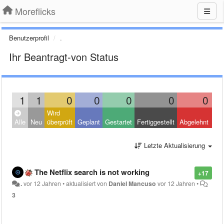
Moreflicks
Benutzerprofil
.
Ihr Beantragt-von Status
1
1
0
0
0
0
0
Wird
Clo
Alle
Neu
überprüft
Geplant
Gestartet
Fertiggestellt
Abgelehnt
Oth
Letzte Aktualisierung
The Netflix search is not working
+17
.
vor 12 Jahren
•
aktualisiert von
Daniel Mancuso
vor 12 Jahren
•
3