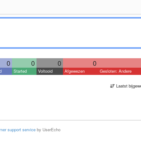
0
0
0
0
d
Started
Voltooid
Afgewezen
Gesloten: Andere
Laatst bijgew
mer support service
by UserEcho