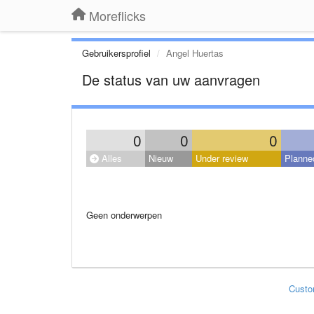
Moreflicks
Gebruikersprofiel
Angel Huertas
De status van uw aanvragen
0
0
0
Alles
Nieuw
Under review
Planne
Geen onderwerpen
Custo