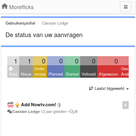
Moreflicks
Gebruikersprofiel
Cassian Lodge
De status van uw aanvragen
1
1
0
0
0
0
0
Under
Geslote
Alles
Nieuw
review
Planned
Started
Voltooid
Afgewezen
Andere
Laatst bijgewerkt
Add Nowtv.com! :)
0
Cassian Lodge
12 jaar geleden
•
0