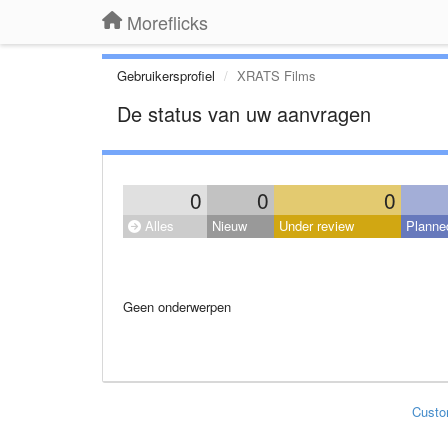
Moreflicks
Gebruikersprofiel
XRATS Films
De status van uw aanvragen
0
0
0
Alles
Nieuw
Under review
Planne
Geen onderwerpen
Custo