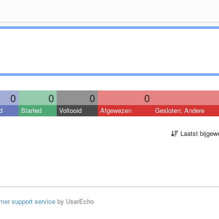
0
0
0
0
d
Started
Voltooid
Afgewezen
Gesloten: Andere
Laatst bijgew
mer support service
by UserEcho