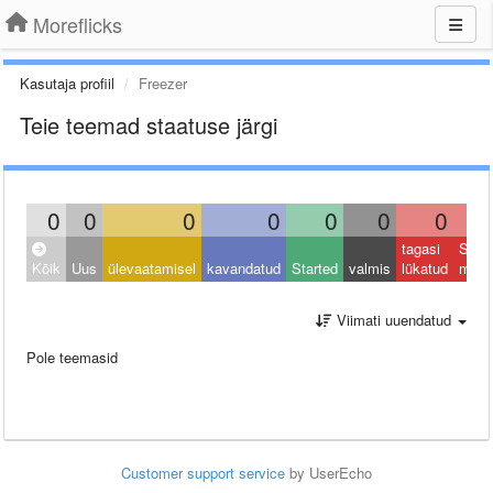
Moreflicks
Kasutaja profiil
Freezer
Teie teemad staatuse järgi
0
0
0
0
0
0
0
tagasi
Sulet
Kõik
Uus
ülevaatamisel
kavandatud
Started
valmis
lükatud
muu
Viimati uuendatud
Pole teemasid
Customer support service
by UserEcho