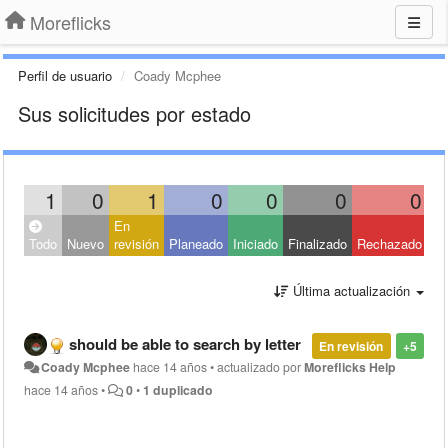
Moreflicks
Perfil de usuario
Coady Mcphee
Sus solicitudes por estado
1
0
1
0
0
0
0
En
Ce
Todo
Nuevo
revisión
Planeado
Iniciado
Finalizado
Rechazado
Ot
Última actualización
should be able to search by letter
En revisión
+5
Coady Mcphee
hace 14 años
•
actualizado por
Moreflicks Help
hace 14 años
•
0
•
1 duplicado