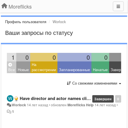
Moreflicks
Профиль пользователя
Worlock
Ваши запросы по статусу
1
0
0
0
0
На
Все
Новые
рассмотрении
Запланированные
Начатые
Завершен
Со свежими изменениями
Have director and actor names clickable in movie description
Завершен
0
Worlock
14 лет назад
•
обновлен
Moreflicks Help
14 лет назад
•
1