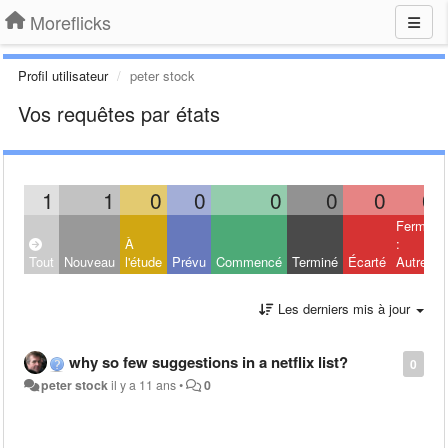
Moreflicks
Profil utilisateur
peter stock
Vos requêtes par états
1
1
0
0
0
0
0
0
Fermé
À
:
Tout
Nouveau
l'étude
Prévu
Commencé
Terminé
Écarté
Autres
Les derniers mis à jour
why so few suggestions in a netflix list?
0
peter stock
il y a 11 ans
•
0