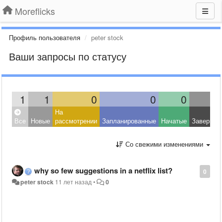
Moreflicks
Профиль пользователя
peter stock
Ваши запросы по статусу
1
1
0
0
0
На
Все
Новые
рассмотрении
Запланированные
Начатые
Завершен
Со свежими изменениями
why so few suggestions in a netflix list?
0
peter stock
11 лет назад
•
0