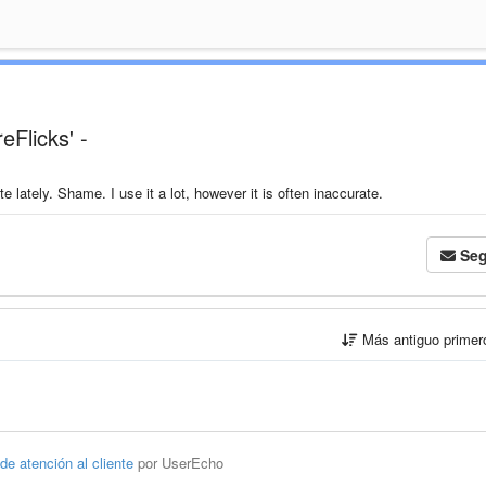
eFlicks' -
lately. Shame. I use it a lot, however it is often inaccurate.
Seg
Más antiguo prime
 de atención al cliente
por UserEcho