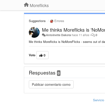
Moreflicks
Suggestions
Errores
Me thinks Moreflicks is 'NoMor
Antoinette Dakota
hace 11 años
•
0
Me thinks Moreflicks is NoMoreFlicks - seems out of date 
Voto
0
Respuestas
0
Servicio