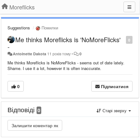
Moreflicks
Suggestions
Помилки
Me thinks Moreflicks is 'NoMoreFlicks'
0
-
Antoinette Dakota
11 років тому
•
0
Me thinks Moreflicks is NoMoreFlicks - seems out of date lately.
Shame. I use it a lot, however it is often inaccurate.
0
Підписатися
Відповіді
0
Старі зверху